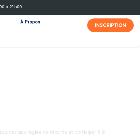
h00 à 21h00
À Propos
INSCRIPTION
eur HSE
quipes aux règles de sécurité et participer à la