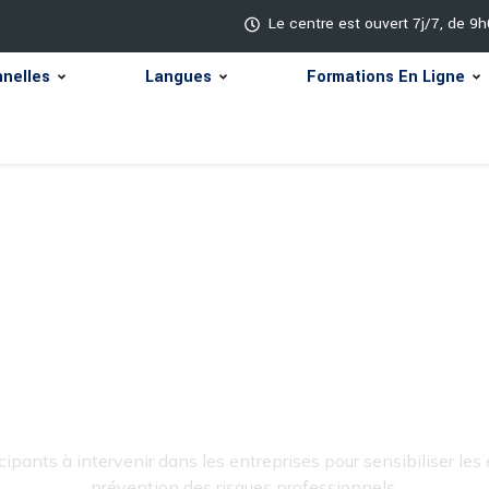
Le centre est ouvert 7j/7, de 9
nnelles
Langues
Formations En Ligne
ation Animat
ants à intervenir dans les entreprises pour sensibiliser les é
prévention des risques professionnels.