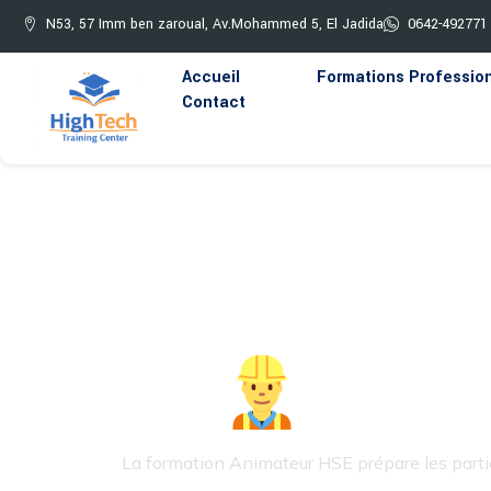
N53, 57 Imm ben zaroual, Av.Mohammed 5, El Jadida
0642-492771
Accueil
Formations Professio
Contact
Form
La formation Animateur HSE prépare les particip